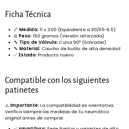
Ficha Técnica
📏
Medida:
11 x 3.00 (Equivalente a 90/65-6.5)
⚖️
Peso:
150 gramos (Versión reforzada)
🔧
Tipo de Válvula:
Curva 90º (Schrader)
🔧
Material:
Caucho de butilo de alta densidad
✅
Estado:
Producto nuevo
Compatible con los siguientes
patinetes
⚠️
Importante:
La compatibilidad es orientativa.
Verifica siempre las medidas de tu neumático
original antes de comprar.
✅
smartGyro:
Serie Raptor y variantes de alto