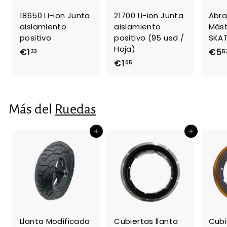
18650 Li-ion Junta
21700 Li-ion Junta
Abra
aislamiento
aislamiento
Mást
positivo
positivo (95 usd /
SKAT
Hoja)
€1
€
€5
33
5
€1
€
05
1
1
,
,
3
0
3
Más del
Ruedas
5
Agregar al carrito
Agregar al carrito
Llanta Modificada
Cubiertas llanta
Cubi