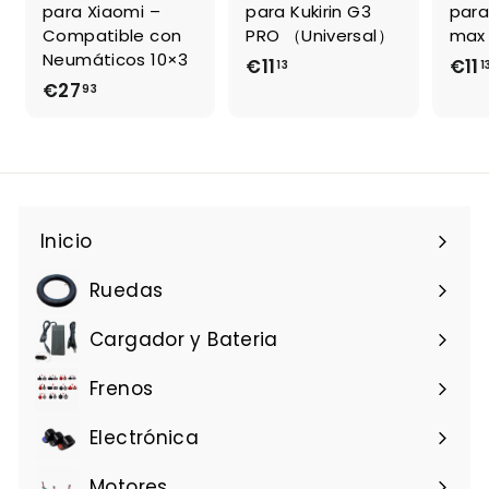
para Xiaomi –
para Kukirin G3
para
Compatible con
PRO （Universal）
max
Neumáticos 10×3
€11
€
€11
13
1
€27
€
93
1
2
1
7
,
,
1
9
3
3
Inicio
Ruedas
Cargador y Bateria
Frenos
Electrónica
Motores