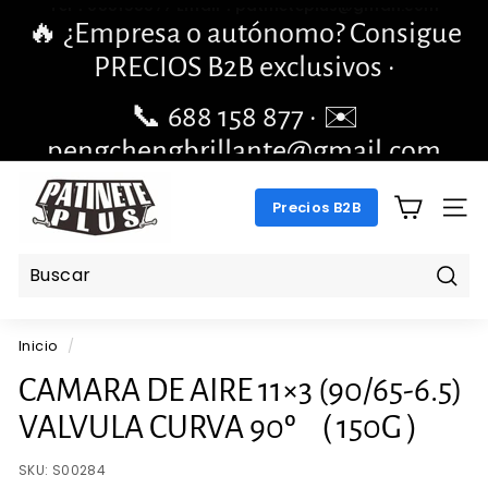
Ir
🔥 ¿Empresa o autónomo? Consigue
directamente
diapositivas
PRECIOS B2B exclusivos ·
al
pausa
contenido
📞 688 158 877 · ✉️
pengchengbrillante@gmail.com
P
Precios B2B
A
NAV
T
I
N
Busc
E
Inicio
/
T
E
CAMARA DE AIRE 11×3 (90/65-6.5)
P
VALVULA CURVA 90º （150G）
L
U
SKU:
S00284