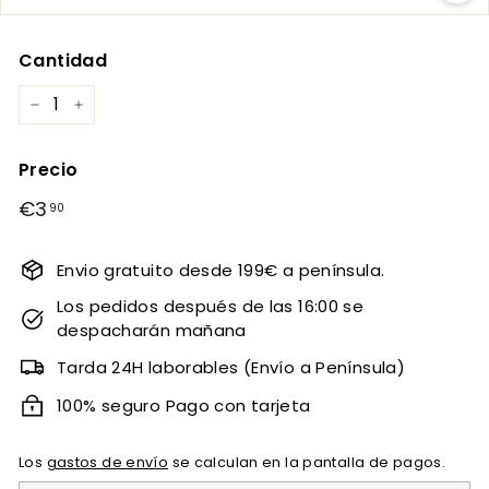
Cantidad
−
+
Precio
Precio
€3
€3,90
90
habitual
Envio gratuito desde 199€ a península.
Los pedidos después de las 16:00 se
despacharán mañana
Tarda 24H laborables (Envío a Península)
100% seguro Pago con tarjeta
Los
gastos de envío
se calculan en la pantalla de pagos.