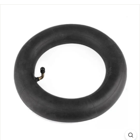
S.
C
O
M