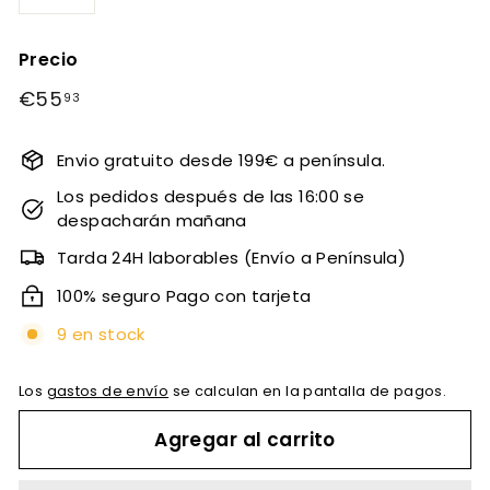
−
+
Precio
Precio
€55
€55,93
93
habitual
Envio gratuito desde 199€ a península.
Los pedidos después de las 16:00 se
despacharán mañana
Tarda 24H laborables (Envío a Península)
100% seguro Pago con tarjeta
9 en stock
Los
gastos de envío
se calculan en la pantalla de pagos.
Agregar al carrito