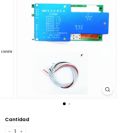
C
O
M
Cantidad