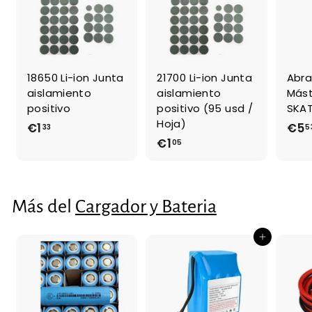
18650 Li-ion Junta
21700 Li-ion Junta
Abra
aislamiento
aislamiento
Mást
positivo
positivo (95 usd /
SKAT
Hoja)
€1
€
€5
33
5
€1
€
05
1
1
,
,
3
0
3
Más del
Cargador y Bateria
5
Agregar al carrito