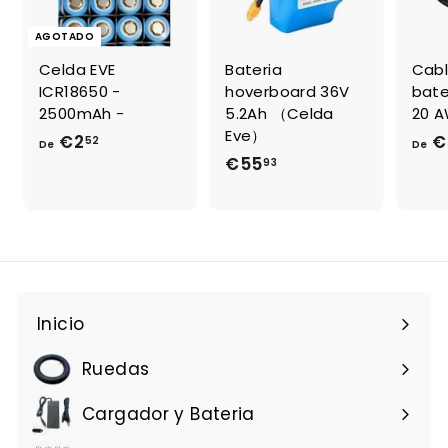
AGOTADO
Celda EVE
Bateria
Cabl
ICR18650 -
hoverboard 36V
bate
2500mAh -
5.2Ah （Celda
20 
Eve）
€2
D
€
52
De
De
€55
€
93
e
5
€
5
2
,
,
9
5
3
2
Inicio
Ruedas
Cargador y Bateria