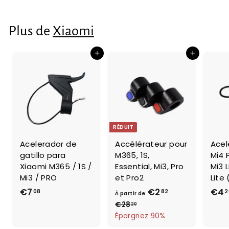
1
,
Plus de
Xiaomi
5
4
Ajouter au panier
Ajouter au panier
RÉDUIT
Acelerador de
Accélérateur pour
Acel
gatillo para
M365, 1S,
Mi4 
Xiaomi M365 / 1S /
Essential, Mi3, Pro
Mi3 L
Mi3 / PRO
et Pro2
Lite
€7
€
€2
À
P
€4
08
82
2
À partir de
r
7
p
€28
€
20
i
2
Épargnez 90%
,
a
x
8