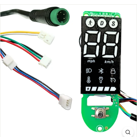
S.
C
O
M