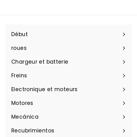
0
r
u
d
l
i
e
e
€
r
Début
1
9
roues
,
0
Chargeur et batterie
8
Freins
Electronique et moteurs
Motores
Mecánica
Recubrimientos