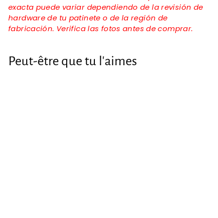
exacta puede variar dependiendo de la revisión de
hardware de tu patinete o de la región de
fabricación. Verifica las fotos antes de comprar.
Peut-être que tu l'aimes
Pantalla display
para Xiaomi MI4
LITE
€21
€
54
2