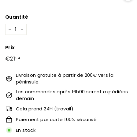
Quantité
−
+
Prix
Prix
€21
€21,54
54
régulier
Livraison gratuite à partir de 200€ vers la
péninsule.
Les commandes après 16h00 seront expédiées
demain
Cela prend 24H (travail)
Paiement par carte 100% sécurisé
En stock