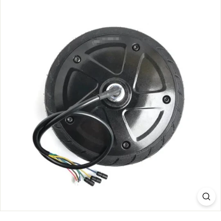
S.
C
O
M