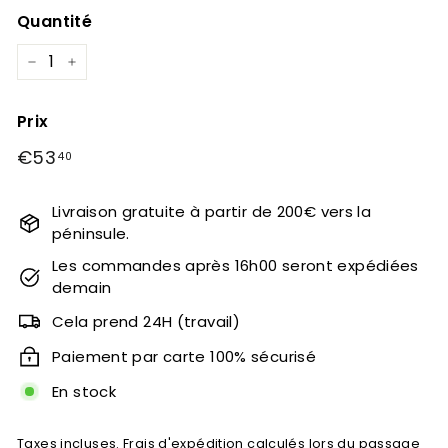
Quantité
−
+
Prix
Prix
€53
€53,40
40
régulier
Livraison gratuite à partir de 200€ vers la
péninsule.
Les commandes après 16h00 seront expédiées
demain
Cela prend 24H (travail)
Paiement par carte 100% sécurisé
En stock
Taxes incluses.
Frais d'expédition
calculés lors du passage