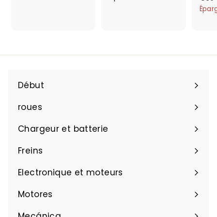
1
p
Épar
,
a
7
r
4
t
i
r
d
Début
e
€
roues
5
Chargeur et batterie
2
,
Freins
6
8
Electronique et moteurs
Motores
Mecánica