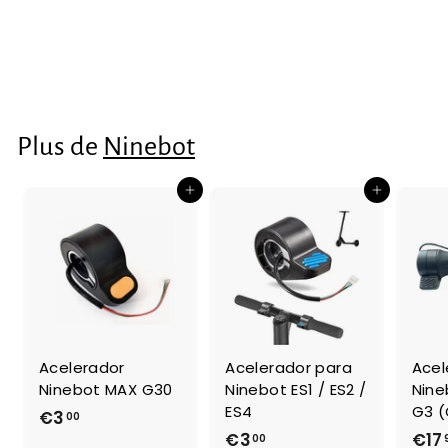
Ninebot ES1 ES2
ES4
€53
€
40
5
3
,
Plus de
Ninebot
4
0
Ajouter au panier
Ajouter au panier
Acelerador
Acelerador para
Acel
Ninebot MAX G30
Ninebot ES1 / ES2 /
Nine
ES4
G3 (
€3
€
00
€3
€
€17
00
3