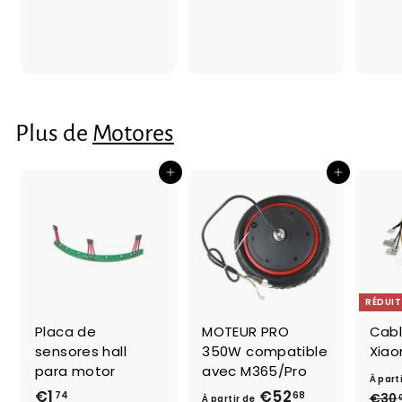
3
,
,
0
0
0
0
Plus de
Motores
Ajouter au panier
Ajouter au panier
RÉDUIT
Placa de
MOTEUR PRO
Cabl
sensores hall
350W compatible
Xiao
para motor
avec M365/Pro
À part
€1
€
€52
À
74
68
€30
À partir de