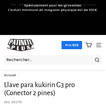
Passer
Spécialement pour les grossistes.
au
L'achat minimum en magasin physique est de 100€.
Diaporama
contenu
Pause
P
Prix B2B
A
NAV
T
I
N
Rech
E
Accueil
/
T
E
Llave para kukirin G3 pro
P
(Conector 2 pines)
L
U
SKU:
S00715