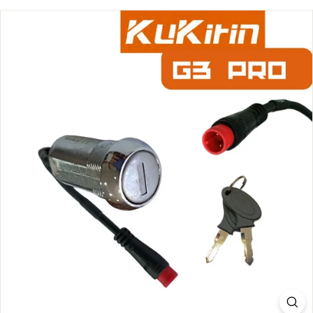
S.
C
O
M