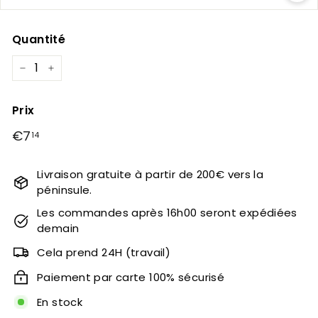
Quantité
−
+
Prix
Prix
€7
€7,14
14
régulier
Livraison gratuite à partir de 200€ vers la
péninsule.
Les commandes après 16h00 seront expédiées
demain
Cela prend 24H (travail)
Paiement par carte 100% sécurisé
En stock