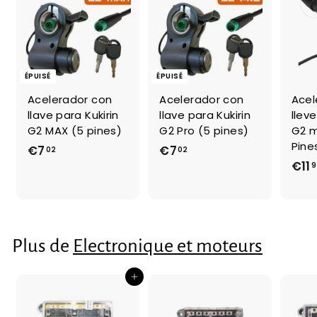
ÉPUISÉ
ÉPUISÉ
Acelerador con
Acelerador con
Acel
llave para Kukirin
llave para Kukirin
lleve
G2 MAX (5 pines)
G2 Pro (5 pines)
G2 m
Pine
€7
€
€7
€
02
02
€11
9
7
7
,
,
0
0
2
2
Plus de
Electronique et moteurs
Ajouter au panier