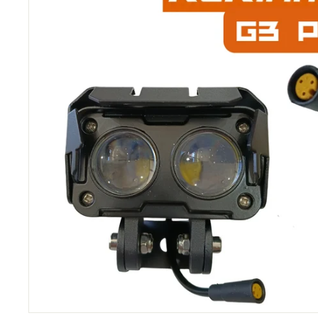
C
O
M