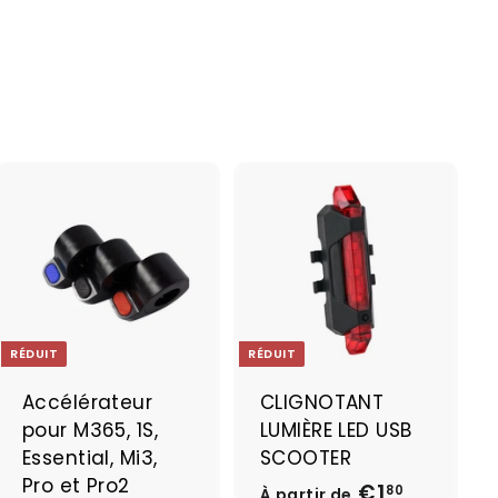
6
2
8
A
A
j
j
o
o
u
u
t
t
e
e
RÉDUIT
RÉDUIT
r
r
a
a
Accélérateur
CLIGNOTANT
u
u
pour M365, 1S,
LUMIÈRE LED USB
p
p
a
a
Essential, Mi3,
SCOOTER
n
n
Pro et Pro2
€1
À
P
80
À partir de