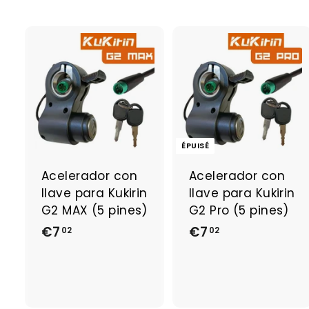
A
j
o
u
t
e
ÉPUISÉ
r
a
Acelerador con
Acelerador con
u
llave para Kukirin
llave para Kukirin
p
a
G2 MAX (5 pines)
G2 Pro (5 pines)
n
€7
€
€7
€
02
02
i
e
7
7
r
,
,
0
0