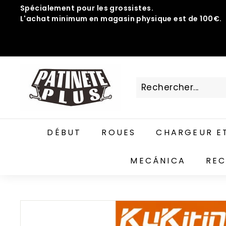
Passer
Spécialement pour les grossistes.
au
L'achat minimum en magasin physique est de 100€.
Diaporama
contenu
Pause
P
A
T
I
N
DÉBUT
ROUES
CHARGEUR ET
E
T
MECÁNICA
REC
E
P
L
U
S.