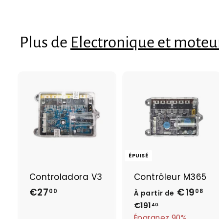
2
2
Plus de
Electronique et moteu
A
j
o
u
t
e
ÉPUISÉ
r
a
Controladora V3
Contrôleur M365
u
p
€27
€
€19
À
P
00
08
À partir de
a
r
2
p
€191
€
40
n
i
1
Épargnez 90%