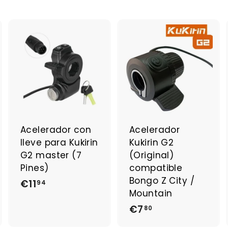
A
A
j
j
o
o
u
u
t
t
e
e
r
r
a
a
Acelerador con
Acelerador
u
u
lleve para Kukirin
Kukirin G2
p
p
a
a
G2 master (7
(Original)
n
n
Pines)
compatible
i
i
Bongo Z City /
€11
€
e
e
94
r
r
Mountain
1
€7
€
80
1
7
,