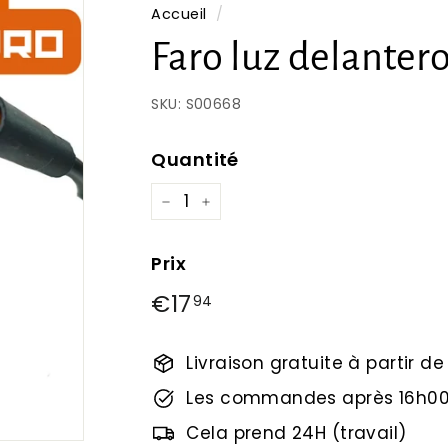
Accueil
/
Faro luz delanter
SKU:
S00668
Quantité
−
+
Prix
Prix
€17
€17,94
94
régulier
Livraison gratuite à partir d
Les commandes après 16h00
Cela prend 24H (travail)