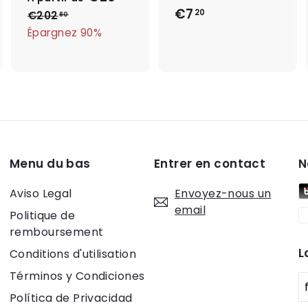
i
i
r
€7
€
e
e
p
20
€202
€
80
r
r
i
2
7
Épargnez 90%
a
0
x
,
r
2
r
2
t
,
é
0
8
i
g
0
r
u
d
l
e
i
Menu du bas
Entrer en contact
N
e
€
r
2
Aviso Legal
Envoyez-nous un
0
email
Politique de
,
remboursement
2
L
Conditions d'utilisation
8
Términos y Condiciones
Política de Privacidad