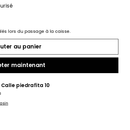
urisé
lés lors du passage à la caisse.
uter au panier
ter maintenant
à
Calle piedrafita 10
s
asin