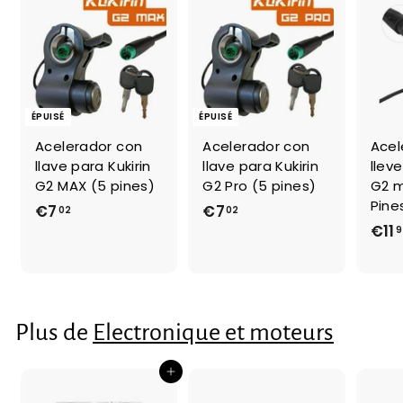
ÉPUISÉ
ÉPUISÉ
Acelerador con
Acelerador con
Acel
llave para Kukirin
llave para Kukirin
lleve
G2 MAX (5 pines)
G2 Pro (5 pines)
G2 m
Pine
€7
€
€7
€
02
02
€11
9
7
7
,
,
0
0
2
2
Plus de
Electronique et moteurs
Ajouter au panier