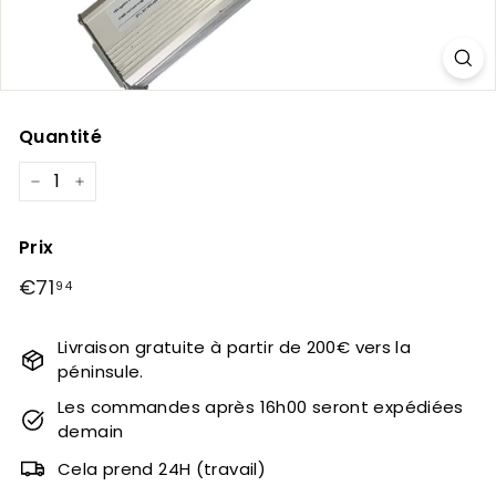
Quantité
−
+
Prix
Prix
€71
€71,94
94
régulier
Livraison gratuite à partir de 200€ vers la
péninsule.
Les commandes après 16h00 seront expédiées
demain
Cela prend 24H (travail)