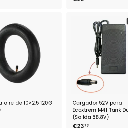
2
0
,
9
A
g
3
r
e
g
a
r
a
l
c
a
r
r
 aire de 10×2.5 120G
Cargador 52V para
i
t
)
Ecoxtrem M41 Tank D
o
(Salida 58.8V)
€23
€
73