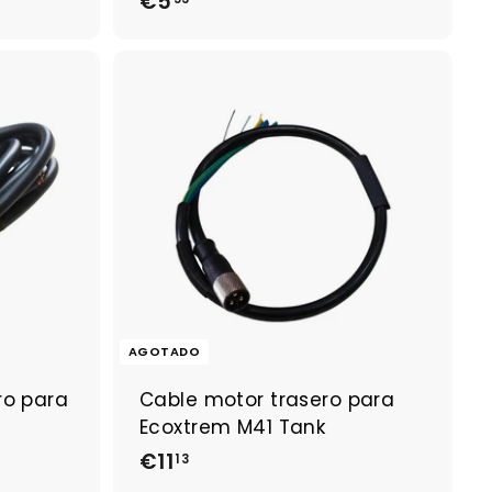
€5
€
5
,
5
3
A
g
r
e
g
a
r
a
l
c
a
AGOTADO
r
r
ro para
Cable motor trasero para
i
t
Ecoxtrem M41 Tank
o
€11
€
13