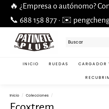
Ir
🔥 ¿Empresa o autónomo? Cons
directamente
diapositivas
al
pausa
📞 688 158 877 · ✉️ pengchen
contenido
P
A
T
I
N
INICIO
RUEDAS
CARGADOR 
E
T
RECUBRI
E
P
L
Inicio
/
Colecciones
/
U
S.
Ecoxtrem