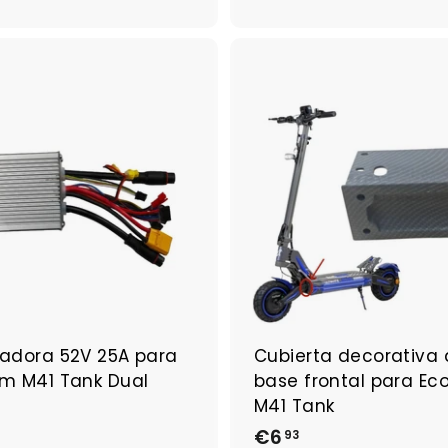
2
3
,
7
A
g
3
r
e
g
a
r
a
l
c
a
r
r
ladora 52V 25A para
Cubierta decorativa 
i
t
em M41 Tank Dual
base frontal para Ec
o
M41 Tank
€
€6
€
93